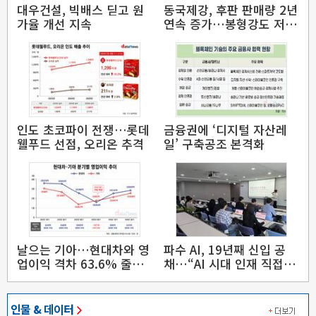
대우건설, 빅배스 딛고 원
동국제강, 후판 판매량 2년
가율 개선 지속
연속 증가…봉형강도 저점
탈출
인도 초코파이 전쟁…롯데
금융권에 ‘디지털 자산레
웰푸드 선점, 오리온 추격
일’ 구축공조 본격화
날으는 기아…현대차와 영
파수 AI, 19년째 신입 공
업이익 격차 63.6% 줄였
채…“AI 시대 인재 직접 키
다
운다”
인물 & 데이터