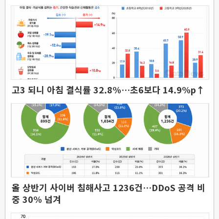
고3 되니 아침 결식률 32.8%…초6보다 14.9%p↑
올 상반기 사이버 침해사고 1236건…DDoS 공격 비
중 30% 넘겨