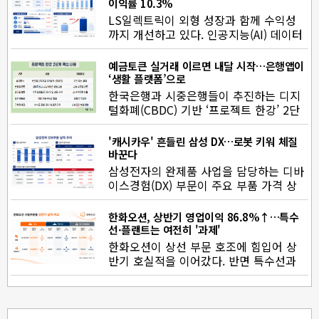
이익률 10.3%
LS일렉트릭이 외형 성장과 함께 수익성
까지 개선하고 있다. 인공지능(AI) 데이터
센터와 반도체 투자 확대에 힘입…
예금토큰 실거래 이르면 내달 시작…은행앱이
‘생활 플랫폼’으로
한국은행과 시중은행들이 추진하는 디지
털화폐(CBDC) 기반 ‘프로젝트 한강’ 2단
계 실거래가 이르면 9월부터…
'캐시카우' 흔들린 삼성 DX…로봇 키워 체질
바꾼다
삼성전자의 완제품 사업을 담당하는 디바
이스경험(DX) 부문이 주요 부품 가격 상
승 등의 영향으로 2분기 적자 전…
한화오션, 상반기 영업이익 86.8%↑…특수
선·플랜트는 여전히 '과제'
한화오션이 상선 부문 호조에 힘입어 상
반기 호실적을 이어갔다. 반면 특수선과
에너지플랜트 부문은 적자를 지속…