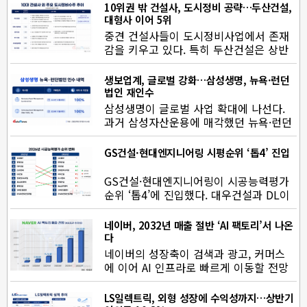
10위권 밖 건설사, 도시정비 공략…두산건설,
대형사 이어 5위
중견 건설사들이 도시정비사업에서 존재
감을 키우고 있다. 특히 두산건설은 상반
기 수주액 2조6426억 원을 기록…
생보업계, 글로벌 강화…삼성생명, 뉴욕·런던
법인 재인수
삼성생명이 글로벌 사업 확대에 나선다.
과거 삼성자산운용에 매각했던 뉴욕·런던
법인을 재인수해 해외 자산운…
GS건설·현대엔지니어링 시평순위 ‘톱4’ 진입
GS건설·현대엔지니어링이 시공능력평가
순위 ‘톱4’에 진입했다. 대우건설과 DL이
앤씨는 지난해 빅배스 여…
네이버, 2032년 매출 절반 ‘AI 팩토리’서 나온
다
네이버의 성장축이 검색과 광고, 커머스
에 이어 AI 인프라로 빠르게 이동할 전망
이다. AI 팩토리 사업이 본격화됨…
LS일렉트릭, 외형 성장에 수익성까지…상반기