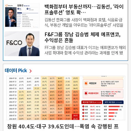
백화점부터 부동산까지…김동선, ‘라이
프솔루션’ 영토 확…
김동선 한화그룹 사장이 백화점과 호텔, 식음료·급
식, 부동산 개발을 아우르는 '라이프솔루션' 사업을
앞세워 경…
F&F그룹 장남 김승범 체제 에프앤코,
수익성은 흔들
FF그룹 장남 김승범 대표가 이끄는 에프앤코가 해외
사업 확대와 함께 수익성 관리라는 과제를 안게 됐
다.10일 데…
데이터 Pick
창원 40.4도·대구 39.6도인데…폭염 속 강행된 프