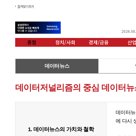
즐겨찾기추가
2026.08
종합
정치/사회
경제/금융
산