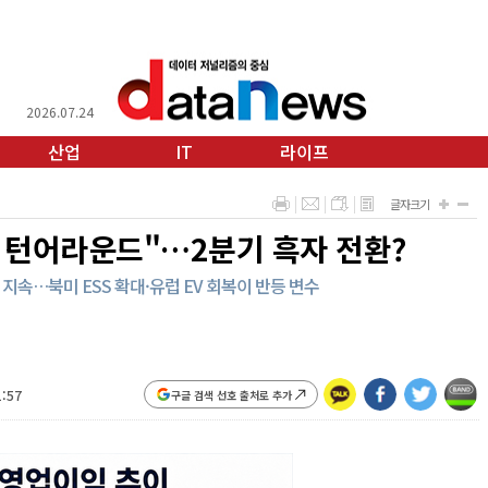
2026.07.24
산업
IT
라이프
글자크기
내 턴어라운드"…2분기 흑자 전환?
자 지속…북미 ESS 확대·유럽 EV 회복이 반등 변수
1:57
구글 검색 선호 출처로 추가