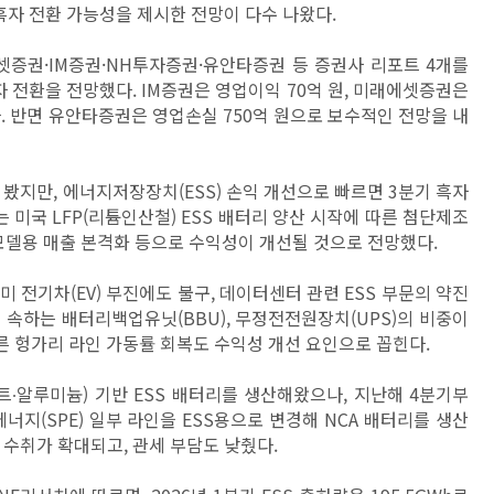
흑자 전환 가능성을 제시한 전망이 다수 나왔다.
셋증권·IM증권·NH투자증권·유안타증권 등 증권사 리포트 4개를
흑자 전환을 전망했다. IM증권은 영업이익 70억 원, 미래에셋증권은
다. 반면 유안타증권은 영업손실 750억 원으로 보수적인 전망을 내
봤지만, 에너지저장장치(ESS) 손익 개선으로 빠르면 3분기 흑자
 미국 LFP(리튬인산철) ESS 배터리 양산 시작에 따른 첨단제조
 모델용 매출 본격화 등으로 수익성이 개선될 것으로 전망했다.
 전기차(EV) 부진에도 불구, 데이터센터 관련 ESS 부문의 약진
 속하는 배터리백업유닛(BBU), 무정전전원장치(UPS)의 비중이
따른 헝가리 라인 가동률 회복도 수익성 개선 요인으로 꼽힌다.
트∙알루미늄) 기반 ESS 배터리를 생산해왔으나, 지난해 4분기부
너지(SPE) 일부 라인을 ESS용으로 변경해 NCA 배터리를 생산
C 수취가 확대되고, 관세 부담도 낮췄다.