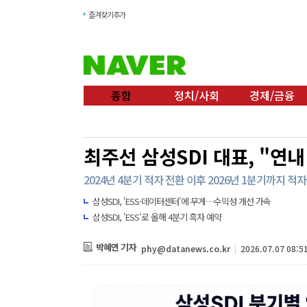
즐겨찾기추가
종합
정치/사회
경제/금융
최주선 삼성SDI 대표, "연
2024년 4분기 적자 전환 이후 2026년 1분기까지 적
삼성SDI, 'ESS·데이터센터'에 무게…수익성 개선 가속
삼성SDI, 'ESS'로 올해 4분기 흑자 예약
박혜연 기자
phy@datanews.co.kr
|
2026.07.07 08:5