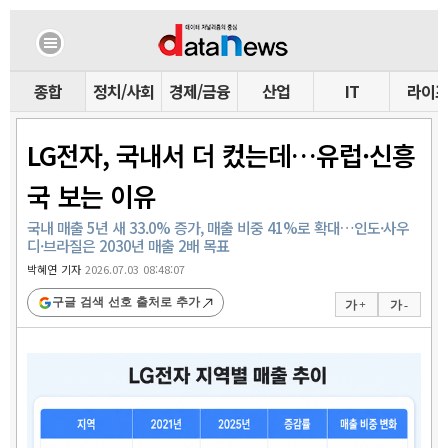
종합
정치/사회
경제/금융
산업
IT
라이
LG전자, 국내서 더 컸는데…유럽·신흥
국 보는 이유
국내 매출 5년 새 33.0% 증가, 매출 비중 41%로 확대…인도·사우
디·브라질은 2030년 매출 2배 목표
박혜연 기자
2026.07.03 08:48:07
구글 검색 선호 출처로 추가
가 +
가 -