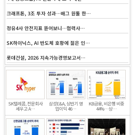
크래프톤, 3조 투자 성과…배그 원툴 한…
정유4사 안전지표 뜯어보니…협력사…
SK하이닉스, AI 반도체 호황에 젊은 인…
롯데건설, 2026 지속가능경영보고서…
SK텔레콤, 전문회사
삼성E&A, 상반기 영
KB금융, 비은행 비중
세우고 A…
업이익 46…
44%…상…