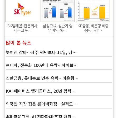
SK텔레콤, 전문회사
삼성E&A, 상반기 영
KB금융, 비은행 비중
세우고 A…
업이익 46…
44%…상…
많이 본 뉴스
늦어진 장마…제주 평년보다 11일, 남…
현대차, 전동화 100만대 육박…하이브…
신한금융, 롯데손보 인수 유력…비은행…
KAI·에어버스 헬리콥터스, 20년 협력…
외국인 지갑 잡은 롯데백화점…실적도…
4대 금융그룹, AI 전환확대·조직 개편…