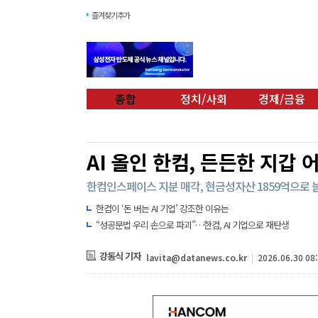
즐겨찾기추가
종합
정치/사회
경제/금융
AI 올인 한컴, 든든한 지갑 
한컴인스페이스 지분 매각, 현금성자산 1859억으로 
한컴이 ‘돈 버는 AI 기업’ 강조한 이유는
“성공문법 우리 손으로 파괴”…한컴, AI 기업으로 재탄생
강동식 기자
lavita@datanews.co.kr
|
2026.06.30 08