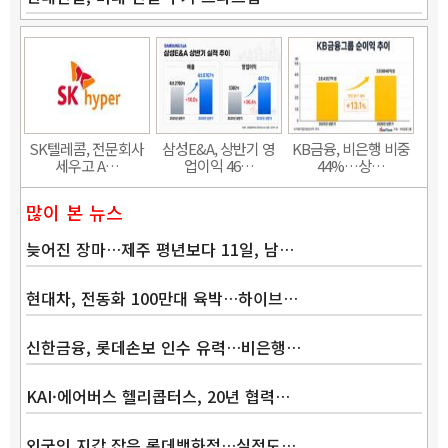
SK텔레콤, 전문회사
삼성E&A, 상반기 영
KB금융, 비은행 비중
세우고 A…
업이익 46…
44%…상…
많이 본 뉴스
늦어진 장마…제주 평년보다 11일, 남…
현대차, 전동화 100만대 육박…하이브…
신한금융, 롯데손보 인수 유력…비은행…
KAI·에어버스 헬리콥터스, 20년 협력…
외국인 지갑 잡은 롯데백화점…실적도…