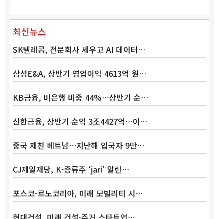
최신뉴스
SK텔레콤, 전문회사 세우고 AI 데이터…
삼성E&A, 상반기 영업이익 4613억 원…
Band
KB금융, 비은행 비중 44%…상반기 순…
신한금융, 상반기 순익 3조4427억…이…
중국 제친 베트남…지난해 입국자 9만…
CJ제일제당, K-증류주 ‘jari’ 알린…
포스코-르노코리아, 미래 모빌리티 시…
현대건설, 미래 건설·주거 스타트업…