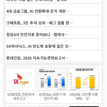
4대 금융그룹, AI 전환확대·조직 개편…
크래프톤, 3조 투자 성과…배그 원툴 한…
정유4사 안전지표 뜯어보니…협력사…
SK하이닉스, AI 반도체 호황에 젊은 인…
롯데건설, 2026 지속가능경영보고서…
SK텔레콤, 전문회사
삼성E&A, 상반기 영
KB금융, 비은행 비중
세우고 A…
업이익 46…
44%…상…