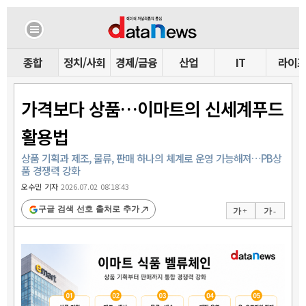
종합
정치/사회
경제/금융
산업
IT
라이
가격보다 상품…이마트의 신세계푸드
활용법
상품 기획과 제조, 물류, 판매 하나의 체계로 운영 가능해져…PB상
품 경쟁력 강화
오수민 기자
2026.07.02 08:18:43
구글 검색 선호 출처로 추가
가 +
가 -