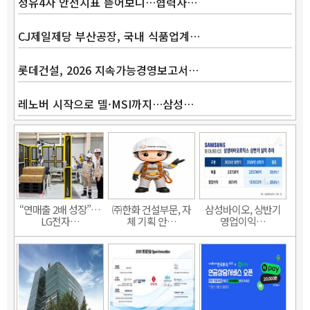
정유4사 안전지표 뜯어보니…협력사…
CJ제일제당 부산공장, 국내 식품업계…
롯데건설, 2026 지속가능경영보고서…
레노버 시작으로 델·MSI까지…삼성…
“연매출 2배 성장”…
㈜한화 건설부문, 자
삼성바이오, 상반기
LG전자…
체 기획 안…
영업이익…