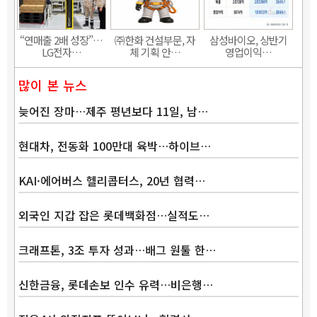
“연매출 2배 성장”…
㈜한화 건설부문, 자
삼성바이오, 상반기
LG전자…
체 기획 안…
영업이익…
많이 본 뉴스
늦어진 장마…제주 평년보다 11일, 남…
현대차, 전동화 100만대 육박…하이브…
KAI·에어버스 헬리콥터스, 20년 협력…
외국인 지갑 잡은 롯데백화점…실적도…
크래프톤, 3조 투자 성과…배그 원툴 한…
신한금융, 롯데손보 인수 유력…비은행…