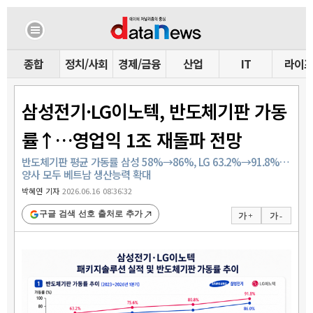
종합
정치/사회
경제/금융
산업
IT
라이
삼성전기·LG이노텍, 반도체기판 가동
률↑…영업익 1조 재돌파 전망
반도체기판 평균 가동률 삼성 58%→86%, LG 63.2%→91.8%…
양사 모두 베트남 생산능력 확대
박혜연 기자
2026.06.16 08:36:32
구글 검색 선호 출처로 추가
가 +
가 -