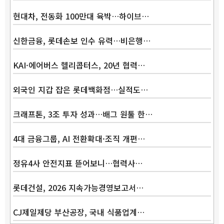
현대차, 전동화 100만대 육박…하이브…
신한금융, 롯데손보 인수 유력…비은행…
KAI·에어버스 헬리콥터스, 20년 협력…
외국인 지갑 잡은 롯데백화점…실적도…
크래프톤, 3조 투자 성과…배그 원툴 한…
4대 금융그룹, AI 전환확대·조직 개편…
정유4사 안전지표 뜯어보니…협력사…
롯데건설, 2026 지속가능경영보고서…
CJ제일제당 부산공장, 국내 식품업계…