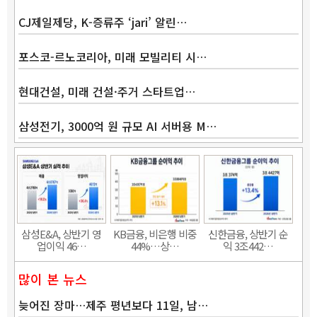
CJ제일제당, K-증류주 ‘jari’ 알린…
포스코-르노코리아, 미래 모빌리티 시…
현대건설, 미래 건설·주거 스타트업…
삼성전기, 3000억 원 규모 AI 서버용 M…
삼성E&A, 상반기 영
KB금융, 비은행 비중
신한금융, 상반기 순
업이익 46…
44%…상…
익 3조442…
많이 본 뉴스
늦어진 장마…제주 평년보다 11일, 남…