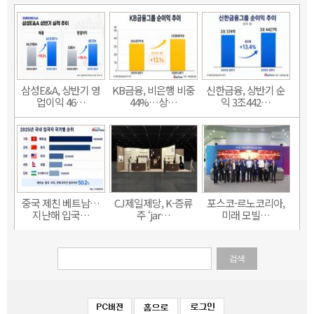
삼성E&A, 상반기 영
KB금융, 비은행 비중
신한금융, 상반기 순
업이익 46…
44%…상…
익 3조442…
중국 제친 베트남…
CJ제일제당, K-증류
포스코-르노코리아,
지난해 입국…
주 ‘jar…
미래 모빌…
검색