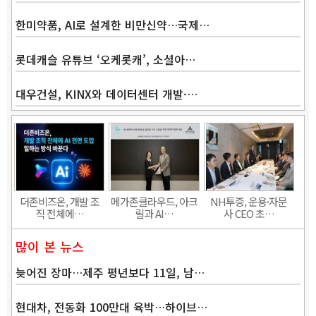
한미약품, AI로 설계한 비만신약…국제…
롯데캐슬 유튜브 ‘오케롯캐’, 소셜아…
대우건설, KINX와 데이터센터 개발·…
더존비즈온, 개발 조
메가존클라우드, 아크
NH투증, 운용·자문
직 전체에…
릴과 AI…
사 CEO 초…
많이 본 뉴스
늦어진 장마…제주 평년보다 11일, 남…
현대차, 전동화 100만대 육박…하이브…