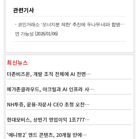
관련기사
-
코인거래소 ‘오너지분 제한’ 추진에 두나무-네파 합병 지
(2026/01/06)
연 가능성
최신뉴스
더존비즈온, 개발 조직 전체에 AI 전면…
메가존클라우드, 아크릴과 AI 인프라 사…
NH투증, 운용·자문사 CEO 초청 오찬…
현대모비스, 상반기 영업이익 1조777…
‘애니팡2’ 엔드 콘텐츠, 20개월 만에…
Band