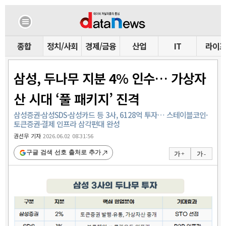
종합
정치/사회
경제/금융
산업
IT
라이
삼성, 두나무 지분 4% 인수… 가상자
산 시대 ‘풀 패키지’ 진격
삼성증권·삼성SDS·삼성카드 등 3사, 6128억 투자… 스테이블코인·
토큰증권·결제 인프라 삼각편대 완성
권선무 기자
2026.06.02 08:31:56
구글 검색 선호 출처로 추가
가 +
가 -