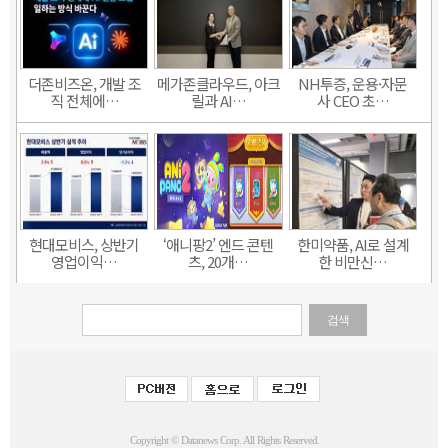
더존비즈온, 개발 조
메가존클라우드, 아크
NH투증, 운용·자문
직 전체에…
릴과 AI…
사 CEO 초…
현대모비스, 상반기
‘애니팡2’ 엔드 콘텐
한미약품, AI로 설계
영업이익…
츠, 20개…
한 비만신…
검색
Copyright © Datanews Corp. All Rights Reserved.