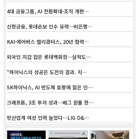
4대 금융그룹, AI 전환확대·조직 개편…
신한금융, 롯데손보 인수 유력…비은행…
KAI·에어버스 헬리콥터스, 20년 협력…
외국인 지갑 잡은 롯데백화점…실적도…
“하이닉스의 성공은 도전의 결과. 지…
SK하이닉스, AI 반도체 호황에 젊은 인…
크래프톤, 3조 투자 성과…배그 원툴 한…
방산업계 여성 인력 늘었다…LIG D&…