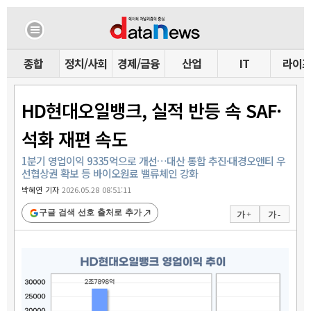
종합
정치/사회
경제/금융
산업
IT
라이
HD현대오일뱅크, 실적 반등 속 SAF·
석화 재편 속도
1분기 영업이익 9335억으로 개선…대산 통합 추진·대경오앤티 우
선협상권 확보 등 바이오원료 밸류체인 강화
박혜연 기자
2026.05.28 08:51:11
구글 검색 선호 출처로 추가
가 +
가 -