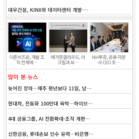
대우건설, KINX와 데이터센터 개발·…
더존비즈온, 개발 조
메가존클라우드, 아
NH투증, 운용·자문
직 전체에…
크릴과 AI…
사 CEO 초…
많이 본 뉴스
늦어진 장마…제주 평년보다 11일, 남…
현대차, 전동화 100만대 육박…하이브…
4대 금융그룹, AI 전환확대·조직 개편…
신한금융, 롯데손보 인수 유력…비은행…