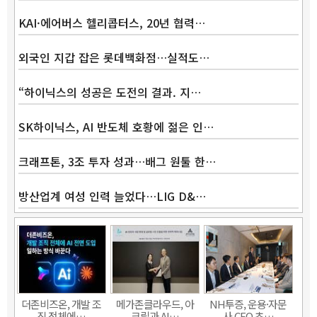
KAI·에어버스 헬리콥터스, 20년 협력…
외국인 지갑 잡은 롯데백화점…실적도…
“하이닉스의 성공은 도전의 결과. 지…
SK하이닉스, AI 반도체 호황에 젊은 인…
크래프톤, 3조 투자 성과…배그 원툴 한…
방산업계 여성 인력 늘었다…LIG D&…
더존비즈온, 개발 조
메가존클라우드, 아
NH투증, 운용·자문
직 전체에…
크릴과 AI…
사 CEO 초…