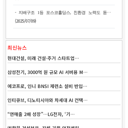
-
지배구조 1등 포스코홀딩스, 친환경 노력도 돋보여
(2025/07/09)
최신뉴스
현대건설, 미래 건설·주거 스타트업…
삼성전기, 3000억 원 규모 AI 서버용 M…
에코프로, 인니 BNSI 제련소 설비 반입…
Band
인티큐브, 디노티시아와 차세대 AI 컨택…
“연매출 2배 성장”…LG전자, ‘기…
㈜한화 건설부문, 자체 기획 안전캐릭…