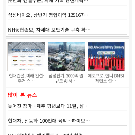
삼성바이오, 상반기 영업이익 1조167…
NH농협손보, 차세대 보안기술 구축 확…
현대건설, 미래 건설·
삼성전기, 3000억 원
에코프로, 인니 BNSI
주거 스…
규모 AI 서…
제련소 설…
많이 본 뉴스
늦어진 장마…제주 평년보다 11일, 남…
현대차, 전동화 100만대 육박…하이브…