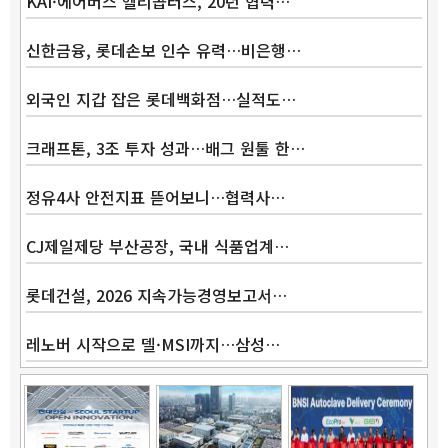
KAI·에어버스 헬리콥터스, 20년 협력…
신한금융, 롯데손보 인수 유력…비은행…
외국인 지갑 잡은 롯데백화점…실적도…
크래프톤, 3조 투자 성과…배그 원툴 한…
정유4사 안전지표 뜯어보니…협력사…
CJ제일제당 부산공장, 국내 식품업계…
롯데건설, 2026 지속가능경영보고서…
레노버 시작으로 델·MSI까지…삼성…