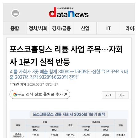
종합
정치/사회
경제/금융
산업
IT
라이
포스코홀딩스 리튬 사업 주목…자회
사 1분기 실적 반등
리튬 자회사 3곳 매출 합계 800억→1560억…신한 “CP1·P-PLS 매
출 2027년 각각 9320억·6620억 전망”
박혜연 기자
2026.05.27 08:24:27
구글 검색 선호 출처로 추가
가 +
가 -