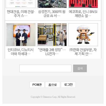
현대건설, 미래 건설·
삼성전기, 3000억 원
에코프로, 인니 BNSI
주거 스…
규모 AI 서…
제련소 설…
인티큐브, 디노티시
“연매출 2배 성장”…
㈜한화 건설부문, 자
아와 차세대…
LG전자…
체 기획 안…
검색
Copyright © Datanews Corp. All Rights Reserved.