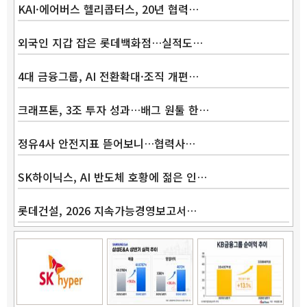
KAI·에어버스 헬리콥터스, 20년 협력…
외국인 지갑 잡은 롯데백화점…실적도…
4대 금융그룹, AI 전환확대·조직 개편…
크래프톤, 3조 투자 성과…배그 원툴 한…
정유4사 안전지표 뜯어보니…협력사…
SK하이닉스, AI 반도체 호황에 젊은 인…
롯데건설, 2026 지속가능경영보고서…