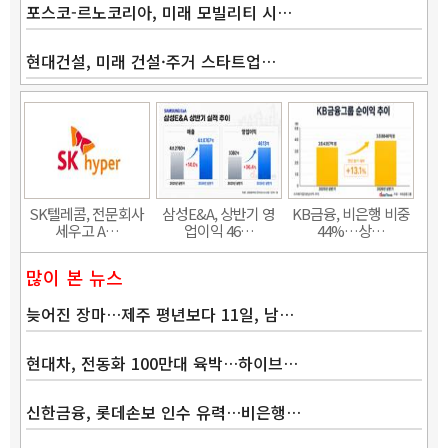
포스코-르노코리아, 미래 모빌리티 시…
현대건설, 미래 건설·주거 스타트업…
SK텔레콤, 전문회사
삼성E&A, 상반기 영
KB금융, 비은행 비중
세우고 A…
업이익 46…
44%…상…
많이 본 뉴스
늦어진 장마…제주 평년보다 11일, 남…
현대차, 전동화 100만대 육박…하이브…
신한금융, 롯데손보 인수 유력…비은행…