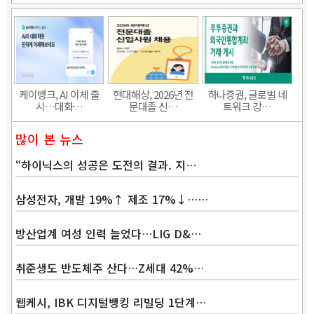
케이뱅크, AI 이체 출
현대해상, 2026년 전
하나증권, 글로벌 네
시…대화…
문대졸 신…
트워크 강…
많이 본 뉴스
“하이닉스의 성공은 도전의 결과. 지…
삼성전자, 개발 19%↑ 제조 17%↓……
방산업계 여성 인력 늘었다…LIG D&…
취준생도 반도체주 산다…Z세대 42%…
웹케시, IBK 디지털뱅킹 리빌딩 1단계…