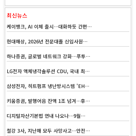
최신뉴스
케이뱅크, AI 이체 출시…대화하듯 간편…
현대해상, 2026년 전문대졸 신입사원…
하나증권, 글로벌 네트워크 강화…푸투…
LG전자 액체냉각솔루션 CDU, 국내 최…
삼성전자, 히트펌프 냉난방시스템 'EH…
키움증권, 발행어음 잔액 1조 넘겨…후…
디지털자산기본법 연내 나오나…9월…
철강 3사, 지난해 모두 사망사고…안전…
Band