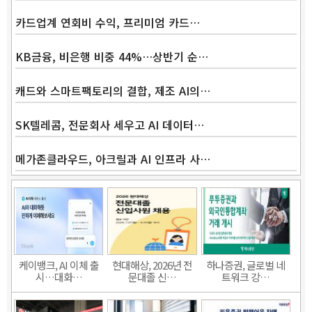
카드업계 연회비 수익, 프리미엄 카드…
KB금융, 비은행 비중 44%…상반기 순…
캐드와 스마트팩토리의 결합, 제조 AI의…
SK텔레콤, 전문회사 세우고 AI 데이터…
메가존클라우드, 아크릴과 AI 인프라 사…
케이뱅크, AI 이체 출
현대해상, 2026년 전
하나증권, 글로벌 네
시…대화…
문대졸 신…
트워크 강…