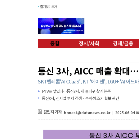
즐겨찾기추가
종합
정치/사회
경제/금융
통신 3사, AICC 매출 확대
SKT텔레콤‘AI CCaaS’, KT ‘에이센’, LGU+ ‘AI 
IPTV는 꺾였다…통신3사, 새 돌파구 찾기 분주
통신3사, 신사업 투자 경쟁…수익성 조기 확보 관건
김민지 기자
honest@datanews.co.kr
|
2025.06.04 0