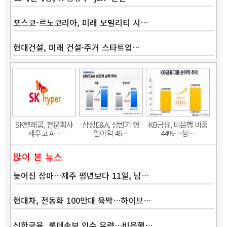
포스코-르노코리아, 미래 모빌리티 시…
현대건설, 미래 건설·주거 스타트업…
SK텔레콤, 전문회사
삼성E&A, 상반기 영
KB금융, 비은행 비중
세우고 A…
업이익 46…
44%…상…
많이 본 뉴스
늦어진 장마…제주 평년보다 11일, 남…
현대차, 전동화 100만대 육박…하이브…
신한금융, 롯데손보 인수 유력…비은행…