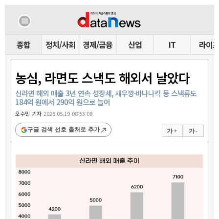
종합
정치/사회
경제/금융
산업
IT
라이
농심, 라면도 스낵도 해외서 날았다
신라면 해외 매출 3년 연속 성장세, 새우깡·바나나킥 등 스낵류도
184억 원에서 290억 원으로 늘어
오수민 기자
2025.05.19 08:53:08
구글 검색 선호 출처로 추가
가 +
가 -