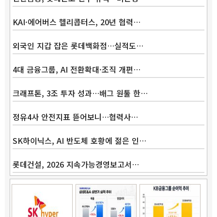
KAI·에어버스 헬리콥터스, 20년 협력…
외국인 지갑 잡은 롯데백화점…실적도…
4대 금융그룹, AI 전환확대·조직 개편…
크래프톤, 3조 투자 성과…배그 원툴 한…
정유4사 안전지표 뜯어보니…협력사…
SK하이닉스, AI 반도체 호황에 젊은 인…
롯데건설, 2026 지속가능경영보고서…