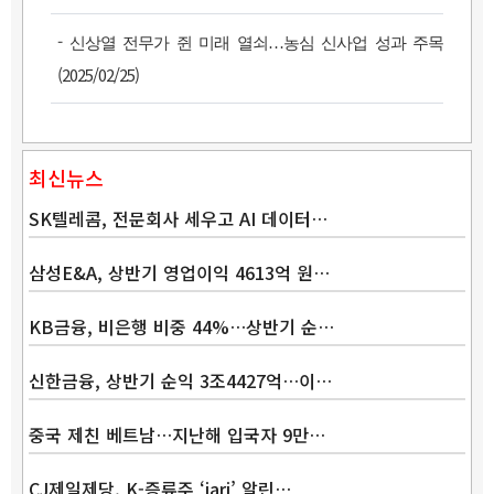
-
신상열 전무가 쥔 미래 열쇠…농심 신사업 성과 주목
(2025/02/25)
최신뉴스
SK텔레콤, 전문회사 세우고 AI 데이터…
삼성E&A, 상반기 영업이익 4613억 원…
KB금융, 비은행 비중 44%…상반기 순…
Band
신한금융, 상반기 순익 3조4427억…이…
중국 제친 베트남…지난해 입국자 9만…
CJ제일제당, K-증류주 ‘jari’ 알린…