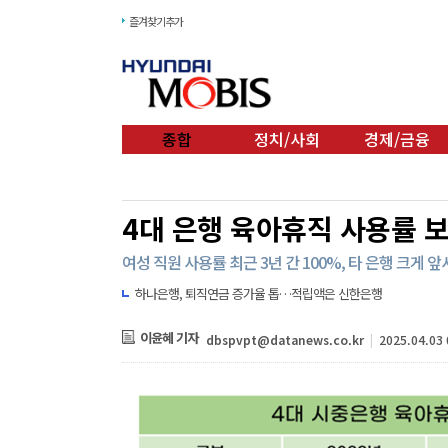
즐겨찾기추가
종합
정치/사회
경제/금융
4대 은행 육아휴직 사용률 
여성 직원 사용률 최근 3년 간 100%, 타 은행 크게 
하나은행, 퇴직연금 증가율 톱…적립액은 신한은행
이윤혜 기자
dbspvpt@datanews.co.kr
|
2025.04.03 