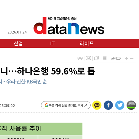
2026.07.24
산업
IT
라이프
글자크기
보니…하나은행 59.6%로 톱
앞서…우리·신한·KB국민 순
08:39:02
구글 검색 선호 출처로 추가