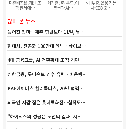
더존비즈온, 개발 조
메가존클라우드, 아
NH투증, 운용·자문
직 전체에…
크릴과 AI…
사 CEO 초…
많이 본 뉴스
늦어진 장마…제주 평년보다 11일, 남…
현대차, 전동화 100만대 육박…하이브…
4대 금융그룹, AI 전환확대·조직 개편…
신한금융, 롯데손보 인수 유력…비은행…
KAI·에어버스 헬리콥터스, 20년 협력…
외국인 지갑 잡은 롯데백화점…실적도…
“하이닉스의 성공은 도전의 결과. 지…