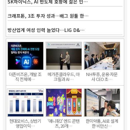
SK하이닉스, AI 반도체 호황에 젊은 인…
크래프톤, 3조 투자 성과…배그 원툴 한…
방산업계 여성 인력 늘었다…LIG D&…
더존비즈온, 개발 조
메가존클라우드, 아
NH투증, 운용·자문
직 전체에…
크릴과 AI…
사 CEO 초…
현대모비스, 상반기
‘애니팡2’ 엔드 콘텐
한미약품, AI로 설계
영업이익…
츠, 20개…
한 비만신…