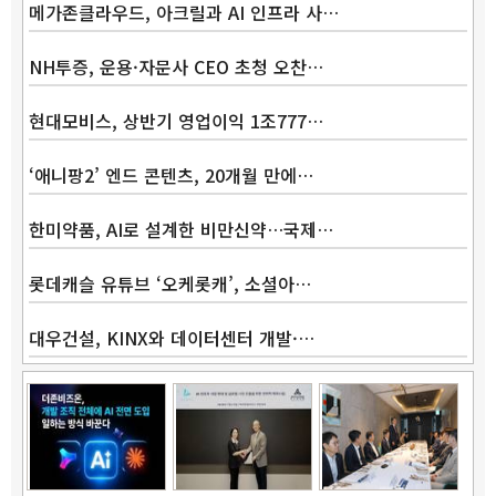
메가존클라우드, 아크릴과 AI 인프라 사…
NH투증, 운용·자문사 CEO 초청 오찬…
현대모비스, 상반기 영업이익 1조777…
Band
‘애니팡2’ 엔드 콘텐츠, 20개월 만에…
한미약품, AI로 설계한 비만신약…국제…
롯데캐슬 유튜브 ‘오케롯캐’, 소셜아…
대우건설, KINX와 데이터센터 개발·…