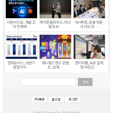
더존비즈온, 개발 조
메가존클라우드, 아크
NH투증, 운용·자문
직 전체에…
릴과 AI…
사 CEO 초…
현대모비스, 상반기
‘애니팡2’ 엔드 콘텐
한미약품, AI로 설계
영업이익…
츠, 20개…
한 비만신…
검색
Copyright © Datanews Corp. All Rights Reserved.