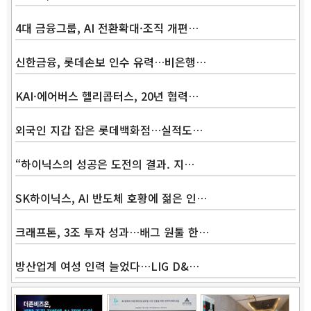
4대 금융그룹, AI 전환확대·조직 개편…
신한금융, 롯데손보 인수 유력…비은행…
KAI·에어버스 헬리콥터스, 20년 협력…
외국인 지갑 잡은 롯데백화점…실적도…
“하이닉스의 성공은 도전의 결과. 지…
SK하이닉스, AI 반도체 호황에 젊은 인…
크래프톤, 3조 투자 성과…배그 원툴 한…
방산업계 여성 인력 늘었다…LIG D&…