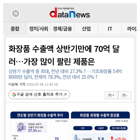
종합
정치/사회
경제/금융
산업
IT
라이
화장품 수출액 상반기만에 70억 달
러…가장 많이 팔린 제품은
상반기 수출액 중 최대, 전년 대비 27.3%↑…기초화장품 54억
8000만 달러, 전체의 78.3%, 전년 대비 25.0%↑
이윤혜 기자
2026.07.06 11:43:18
구글 검색 선호 출처로 추가
가 +
가 -