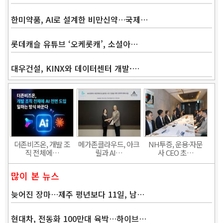
한미약품, AI로 설계한 비만신약…국제…
롯데캐슬 유튜브 ‘오케롯캐’, 소셜아…
대우건설, KINX와 데이터센터 개발·…
Band
더존비즈온, 개발 조
메가존클라우드, 아크
NH투증, 운용·자문
직 전체에…
릴과 AI…
사 CEO 초…
많이 본 뉴스
늦어진 장마…제주 평년보다 11일, 남…
현대차, 전동화 100만대 육박…하이브…