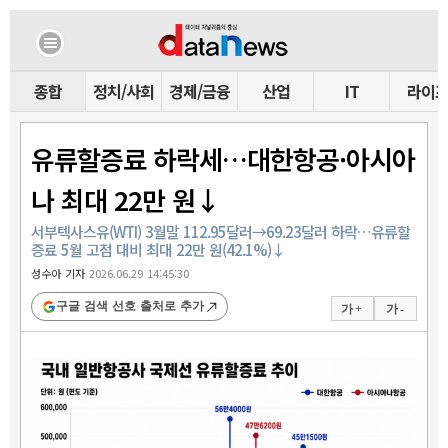
종합
정치/사회
경제/금융
산업
IT
라이
유류할증료 하락세…대한항공·아시아
나 최대 22만 원↓
서부텍사스유(WTI) 3월말 112.95달러→69.23달러 하락…유류할
증료 5월 고점 대비 최대 22만 원(42.1%)↓
성수아 기자
2026.06.29 14:45:30
구글 검색 선호 출처로 추가
가 +
가 -