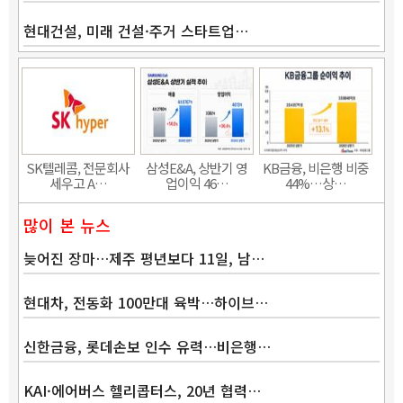
현대건설, 미래 건설·주거 스타트업…
Band
SK텔레콤, 전문회사
삼성E&A, 상반기 영
KB금융, 비은행 비중
세우고 A…
업이익 46…
44%…상…
많이 본 뉴스
늦어진 장마…제주 평년보다 11일, 남…
현대차, 전동화 100만대 육박…하이브…
신한금융, 롯데손보 인수 유력…비은행…
KAI·에어버스 헬리콥터스, 20년 협력…