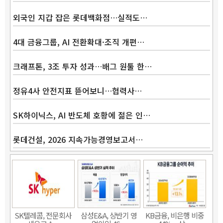
외국인 지갑 잡은 롯데백화점…실적도…
4대 금융그룹, AI 전환확대·조직 개편…
크래프톤, 3조 투자 성과…배그 원툴 한…
정유4사 안전지표 뜯어보니…협력사…
SK하이닉스, AI 반도체 호황에 젊은 인…
롯데건설, 2026 지속가능경영보고서…
SK텔레콤, 전문회사
삼성E&A, 상반기 영
KB금융, 비은행 비중