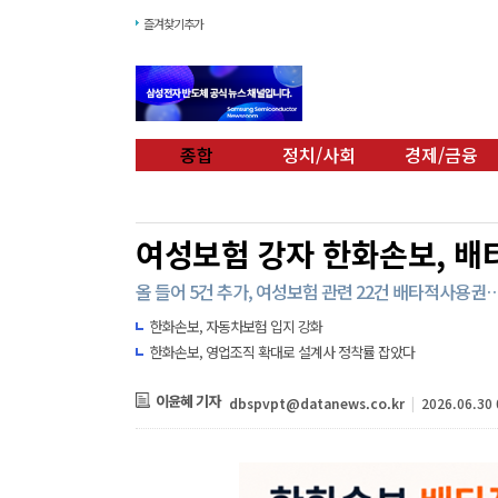
즐겨찾기추가
종합
정치/사회
경제/금융
여성보험 강자 한화손보, 배
올 들어 5건 추가, 여성보험 관련 22건 배타적사용권…
한화손보, 자동차보험 입지 강화
한화손보, 영업조직 확대로 설계사 정착률 잡았다
이윤혜 기자
dbspvpt@datanews.co.kr
|
2026.06.30 