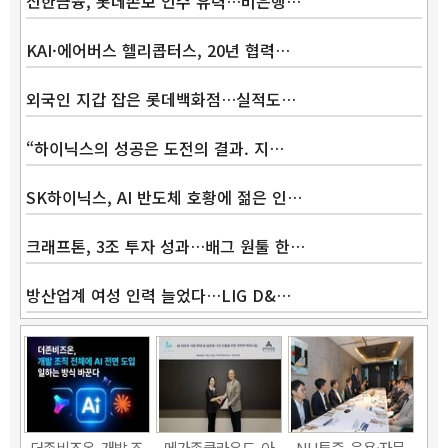
신한금융, 롯데손보 인수 유력…비은행…
KAI·에어버스 헬리콥터스, 20년 협력…
외국인 지갑 잡은 롯데백화점…실적도…
“하이닉스의 성공은 도전의 결과. 지…
SK하이닉스, AI 반도체 호황에 젊은 인…
크래프톤, 3조 투자 성과…배그 원툴 한…
방산업계 여성 인력 늘었다…LIG D&…
더존비즈온, 개발 조
메가존클라우드, 아
NH투증, 운용·자문