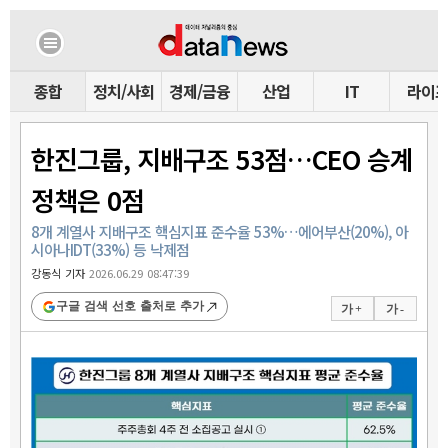
종합
정치/사회
경제/금융
산업
IT
라이
한진그룹, 지배구조 53점…CEO 승계
정책은 0점
8개 계열사 지배구조 핵심지표 준수율 53%…에어부산(20%), 아
시아나IDT(33%) 등 낙제점
강동식 기자
2026.06.29 08:47:39
구글 검색 선호 출처로 추가
가 +
가 -