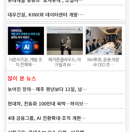
대우건설, KINX와 데이터센터 개발·…
더존비즈온, 개발 조
메가존클라우드, 아
NH투증, 운용·자문
직 전체에…
크릴과 AI…
사 CEO 초…
많이 본 뉴스
늦어진 장마…제주 평년보다 11일, 남…
현대차, 전동화 100만대 육박…하이브…
4대 금융그룹, AI 전환확대·조직 개편…