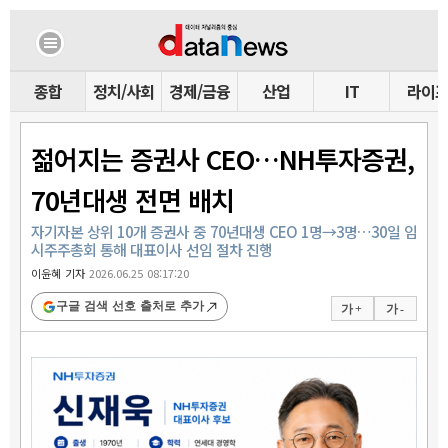
종합
정치/사회
경제/금융
산업
IT
라이
젊어지는 증권사 CEO…NH투자증권,
70년대생 전면 배치
자기자본 상위 10개 증권사 중 70년대생 CEO 1명→3명…30일 임
시주주총회 통해 대표이사 선임 절차 진행
이윤혜 기자
2026.06.25 08:17:20
구글 검색 선호 출처로 추가
가 +
가 -