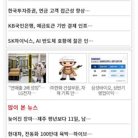
한국투자증권, 연금 고객 접근성 향상…
KB국민은행, 예금토큰 기반 결제 인프…
SK하이닉스, AI 반도체 호황에 젊은 인…
“연매출 2배 성장”…
㈜한화 건설부문, 자
삼성바이오, 상반기
LG전자…
체 기획 안…
영업이익…
많이 본 뉴스
늦어진 장마…제주 평년보다 11일, 남…
현대차, 전동화 100만대 육박…하이브…