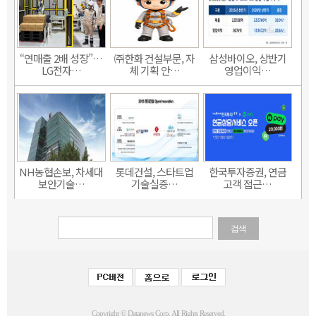
“연매출 2배 성장”…
㈜한화 건설부문, 자
삼성바이오, 상반기
LG전자…
체 기획 안…
영업이익…
NH농협손보, 차세대
롯데건설, 스타트업
한국투자증권, 연금
보안기술…
기술실증…
고객 접근…
검색
Copyright © Datanews Corp. All Rights Reserved.