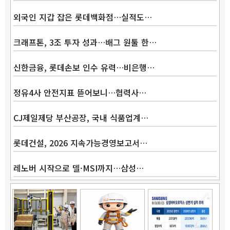
외국인 지갑 잡은 롯데백화점…실적도…
크래프톤, 3조 투자 성과…배그 원툴 한…
신한금융, 롯데손보 인수 유력…비은행…
정유4사 안전지표 뜯어보니…협력사…
CJ제일제당 부산공장, 국내 식품업계…
롯데건설, 2026 지속가능경영보고서…
레노버 시작으로 델·MSI까지…삼성…