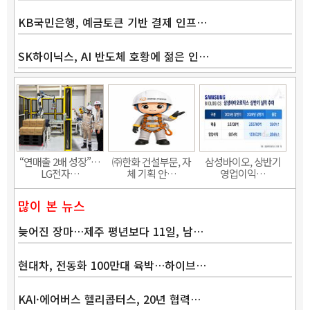
KB국민은행, 예금토큰 기반 결제 인프…
SK하이닉스, AI 반도체 호황에 젊은 인…
Band
“연매출 2배 성장”…
㈜한화 건설부문, 자
삼성바이오, 상반기
LG전자…
체 기획 안…
영업이익…
많이 본 뉴스
늦어진 장마…제주 평년보다 11일, 남…
현대차, 전동화 100만대 육박…하이브…
KAI·에어버스 헬리콥터스, 20년 협력…