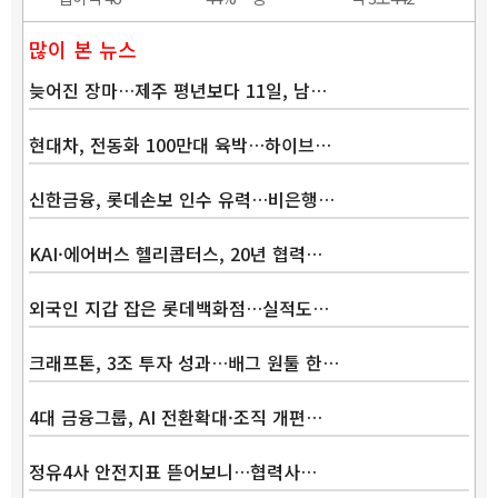
많이 본 뉴스
늦어진 장마…제주 평년보다 11일, 남…
현대차, 전동화 100만대 육박…하이브…
신한금융, 롯데손보 인수 유력…비은행…
KAI·에어버스 헬리콥터스, 20년 협력…
외국인 지갑 잡은 롯데백화점…실적도…
크래프톤, 3조 투자 성과…배그 원툴 한…
4대 금융그룹, AI 전환확대·조직 개편…
정유4사 안전지표 뜯어보니…협력사…