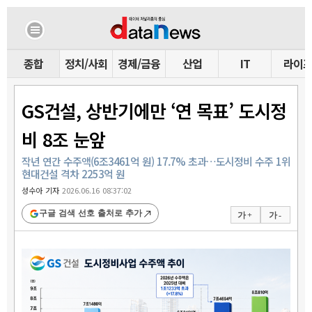
종합
정치/사회
경제/금융
산업
IT
라이
GS건설, 상반기에만 ‘연 목표’ 도시정
비 8조 눈앞
작년 연간 수주액(6조3461억 원) 17.7% 초과…도시정비 수주 1위
현대건설 격차 2253억 원
성수아 기자
2026.06.16 08:37:02
구글 검색 선호 출처로 추가
가 +
가 -