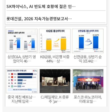
SK하이닉스, AI 반도체 호황에 젊은 인…
롯데건설, 2026 지속가능경영보고서…
삼성E&A, 상반기 영
KB금융, 비은행 비중
신한금융, 상반기 순
업이익 46…
44%…상…
익 3조442…
중국 제친 베트남…
CJ제일제당, K-증류
포스코-르노코리아,
지난해 입국…
주 ‘jar…
미래 모빌…