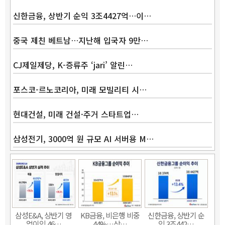
신한금융, 상반기 순익 3조4427억…이…
Band
중국 제친 베트남…지난해 입국자 9만…
CJ제일제당, K-증류주 ‘jari’ 알린…
포스코-르노코리아, 미래 모빌리티 시…
현대건설, 미래 건설·주거 스타트업…
삼성전기, 3000억 원 규모 AI 서버용 M…
삼성E&A, 상반기 영
KB금융, 비은행 비중
신한금융, 상반기 순
업이익 46…
44%…상…
익 3조442…