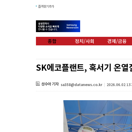
즐겨찾기추가
종합
정치/사회
경제/금융
SK에코플랜트, 혹서기 온열
성수아 기자
sa358@datanews.co.kr
|
2026.06.02 13