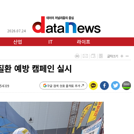
2026.07.24
산업
IT
라이프
글자크기
질환 예방 캠페인 실시
:54:09
구글 검색 선호 출처로 추가