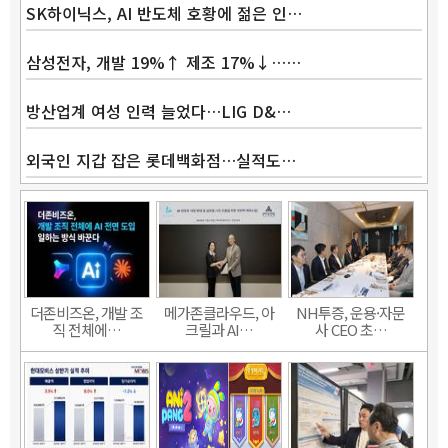
SK하이닉스, AI 반도체 호황에 젊은 인…
삼성전자, 개발 19%↑ 제조 17%↓……
방산업계 여성 인력 늘었다…LIG D&…
외국인 지갑 잡은 롯데백화점…실적도…
더존비즈온, 개발 조
메가존클라우드, 아
NH투증, 운용·자문
직 전체에…
크릴과 AI…
사 CEO 초…