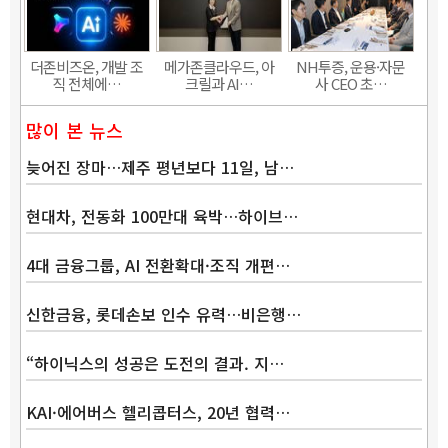
더존비즈온, 개발 조
메가존클라우드, 아
NH투증, 운용·자문
직 전체에…
크릴과 AI…
사 CEO 초…
많이 본 뉴스
늦어진 장마…제주 평년보다 11일, 남…
현대차, 전동화 100만대 육박…하이브…
4대 금융그룹, AI 전환확대·조직 개편…
신한금융, 롯데손보 인수 유력…비은행…
“하이닉스의 성공은 도전의 결과. 지…
KAI·에어버스 헬리콥터스, 20년 협력…