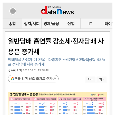
종합
정치/사회
경제/금융
산업
IT
라이
일반담배 흡연률 감소세·전자담배 사
용은 증가세
담배제품 사용자 21.3%는 다중흡연…궐련형 6.3%·액상형 4.5%
로 전자담배 사용 증가세
성수아 기자
2026.06.01 15:48:48
구글 검색 선호 출처로 추가
가 +
가 -