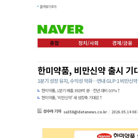
즐겨찾기추가
종합
정치/사회
경제/금융
한미약품, 비만신약 출시 기
1분기 성장 유지, 수익성 악화…연내 GLP-1 비만신
한미약품, 1분기 매출 3929억 원…전년 대비 0.5%↑
한미약품, ‘비만신약’ 새 성장축 기대감↑
성수아 기자
sa358@datanews.co.kr
|
2026.05.14 08