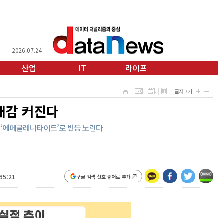
2026.07.24
산업
IT
라이프
글자크기
대감 커진다
약 ‘에페글레나타이드’로 반등 노린다
:35:21
구글 검색 선호 출처로 추가