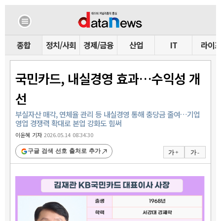
종합
정치/사회
경제/금융
산업
IT
라이
국민카드, 내실경영 효과…수익성 개
선
부실자산 매각, 연체율 관리 등 내실경영 통해 충당금 줄여…기업
영업 경쟁력 확대로 본업 강화도 힘써
이윤혜 기자
2026.05.14 08:34:30
구글 검색 선호 출처로 추가
가 +
가 -