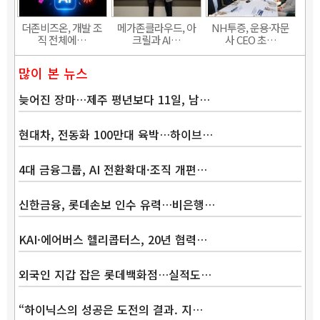
더존비즈온, 개발 조
메가존클라우드, 아
NH투증, 운용·자문
직 전체에…
크릴과 AI…
사 CEO 초…
많이 본 뉴스
늦어진 장마…제주 평년보다 11일, 남…
현대차, 전동화 100만대 육박…하이브…
4대 금융그룹, AI 전환확대·조직 개편…
신한금융, 롯데손보 인수 유력…비은행…
KAI·에어버스 헬리콥터스, 20년 협력…
외국인 지갑 잡은 롯데백화점…실적도…
“하이닉스의 성공은 도전의 결과. 지…