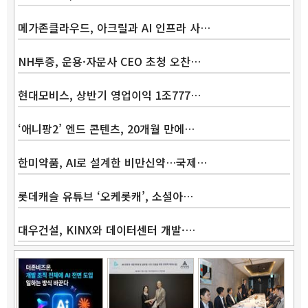
메가존클라우드, 아크릴과 AI 인프라 사…
NH투증, 운용·자문사 CEO 초청 오찬…
Band
현대모비스, 상반기 영업이익 1조777…
‘애니팡2’ 엔드 콘텐츠, 20개월 만에…
한미약품, AI로 설계한 비만신약…국제…
롯데캐슬 유튜브 ‘오케롯캐’, 소셜아…
대우건설, KINX와 데이터센터 개발·…