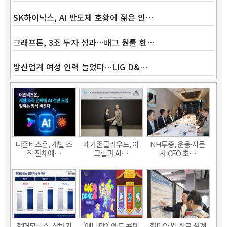
SK하이닉스, AI 반도체 호황에 젊은 인…
크래프톤, 3조 투자 성과…배그 원툴 한…
방산업계 여성 인력 늘었다…LIG D&…
더존비즈온, 개발 조
메가존클라우드, 아
NH투증, 운용·자문
직 전체에…
크릴과 AI…
사 CEO 초…
현대모비스, 상반기
‘애니팡2’ 엔드 콘텐
한미약품, AI로 설계