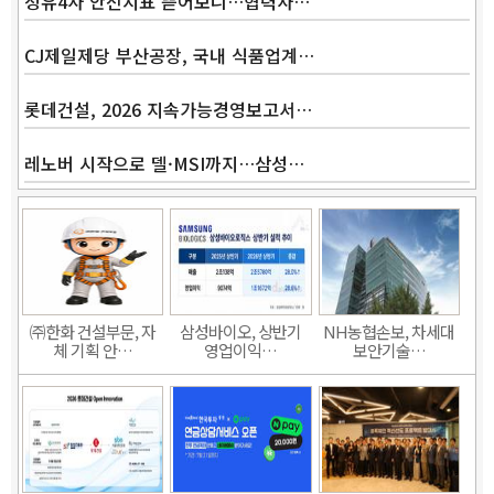
정유4사 안전지표 뜯어보니…협력사…
CJ제일제당 부산공장, 국내 식품업계…
롯데건설, 2026 지속가능경영보고서…
레노버 시작으로 델·MSI까지…삼성…
㈜한화 건설부문, 자
삼성바이오, 상반기
NH농협손보, 차세대
체 기획 안…
영업이익…
보안기술…