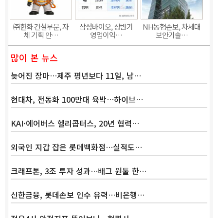
㈜한화 건설부문, 자
삼성바이오, 상반기
NH농협손보, 차세대
체 기획 안…
영업이익…
보안기술…
많이 본 뉴스
늦어진 장마…제주 평년보다 11일, 남…
현대차, 전동화 100만대 육박…하이브…
KAI·에어버스 헬리콥터스, 20년 협력…
외국인 지갑 잡은 롯데백화점…실적도…
크래프톤, 3조 투자 성과…배그 원툴 한…
신한금융, 롯데손보 인수 유력…비은행…