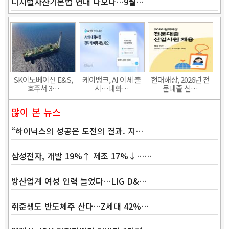
디지털자산기본법 연내 나오나…9월…
Band
SK이노베이션 E&S,
케이뱅크, AI 이체 출
현대해상, 2026년 전
호주서 3…
시…대화…
문대졸 신…
많이 본 뉴스
“하이닉스의 성공은 도전의 결과. 지…
삼성전자, 개발 19%↑ 제조 17%↓……
방산업계 여성 인력 늘었다…LIG D&…
취준생도 반도체주 산다…Z세대 42%…