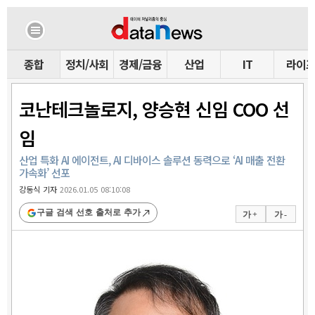
종합
정치/사회
경제/금융
산업
IT
라이
코난테크놀로지, 양승현 신임 COO 선
임
산업 특화 AI 에이전트, AI 디바이스 솔루션 동력으로 ‘AI 매출 전환
가속화’ 선포
강동식 기자
2026.01.05 08:10:08
구글 검색 선호 출처로 추가
가 +
가 -