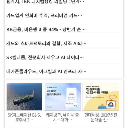
웹케시, IBK 디지털뱅킹 리빌딩 1단계…
카드업계 연회비 수익, 프리미엄 카드…
KB금융, 비은행 비중 44%…상반기 순…
캐드와 스마트팩토리의 결합, 제조 AI의…
SK텔레콤, 전문회사 세우고 AI 데이터…
메가존클라우드, 아크릴과 AI 인프라 사…
SK이노베이션 E&S,
케이뱅크, AI 이체 출
현대해상, 2026년 전
호주서 3…
시…대화…
문대졸 신…