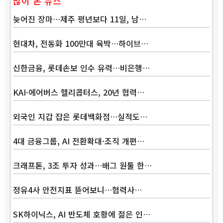
많이 본 뉴스
늦어진 장마…제주 평년보다 11일, 남…
현대차, 전동화 100만대 육박…하이브…
신한금융, 롯데손보 인수 유력…비은행…
KAI·에어버스 헬리콥터스, 20년 협력…
외국인 지갑 잡은 롯데백화점…실적도…
4대 금융그룹, AI 전환확대·조직 개편…
크래프톤, 3조 투자 성과…배그 원툴 한…
정유4사 안전지표 뜯어보니…협력사…
SK하이닉스, AI 반도체 호황에 젊은 인…