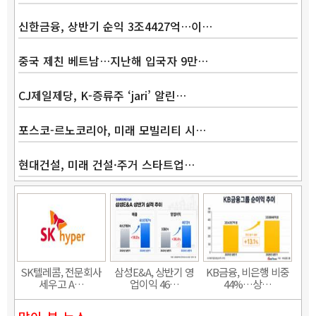
신한금융, 상반기 순익 3조4427억…이…
중국 제친 베트남…지난해 입국자 9만…
CJ제일제당, K-증류주 ‘jari’ 알린…
포스코-르노코리아, 미래 모빌리티 시…
현대건설, 미래 건설·주거 스타트업…
Band
SK텔레콤, 전문회사
삼성E&A, 상반기 영
KB금융, 비은행 비중
세우고 A…
업이익 46…
44%…상…