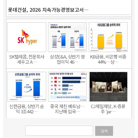
롯데건설, 2026 지속가능경영보고서…
SK텔레콤, 전문회사
삼성E&A, 상반기 영
KB금융, 비은행 비중
세우고 A…
업이익 46…
44%…상…
신한금융, 상반기 순
중국 제친 베트남…
CJ제일제당, K-증류
익 3조442…
지난해 입국…
주 ‘jar…
검색