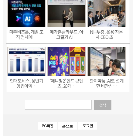
더존비즈온, 개발 조
메가존클라우드, 아
NH투증, 운용·자문
직 전체에…
크릴과 AI…
사 CEO 초…
현대모비스, 상반기
‘애니팡2’ 엔드 콘텐
한미약품, AI로 설계
영업이익…
츠, 20개…
한 비만신…
검색