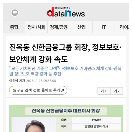
종합
정치/사회
경제/금융
산업
IT
라이
진옥동 신한금융그룹 회장, 정보보호·
보안체계 강화 속도
"모든 가치판단 기준은 고객"…정보보호 거버넌스 체계 강화·임직
원 정보보호 역량 강화 등 추진
이윤혜 기자
2025.11.26 09:36:08
구글 검색 선호 출처로 추가
가 +
가 -