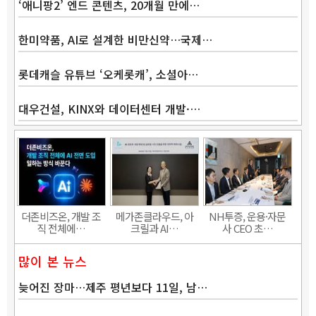
‘애니팡2’ 엔드 콘텐츠, 20개월 만에…
한미약품, AI로 설계한 비만신약…국제…
롯데캐슬 유튜브 ‘오케롯캐’, 소셜아…
대우건설, KINX와 데이터센터 개발·…
더존비즈온, 개발 조
메가존클라우드, 아
NH투증, 운용·자문
직 전체에…
크릴과 AI…
사 CEO 초…
많이 본 뉴스
늦어진 장마…제주 평년보다 11일, 남…