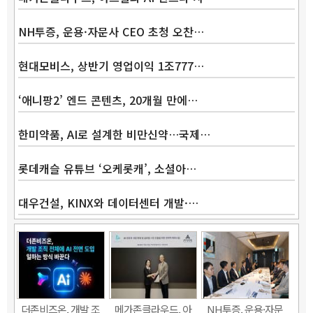
NH투증, 운용·자문사 CEO 초청 오찬…
Band
현대모비스, 상반기 영업이익 1조777…
‘애니팡2’ 엔드 콘텐츠, 20개월 만에…
한미약품, AI로 설계한 비만신약…국제…
롯데캐슬 유튜브 ‘오케롯캐’, 소셜아…
대우건설, KINX와 데이터센터 개발·…
더존비즈온, 개발 조
메가존클라우드, 아
NH투증, 운용·자문