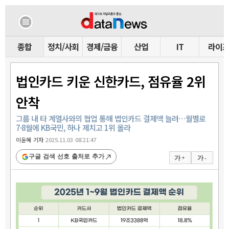
종합
정치/사회
경제/금융
산업
IT
라이
법인카드 키운 신한카드, 점유율 2위
안착
그룹 내 타 계열사와의 협업 통해 법인카드 결제액 늘려…월별로
7·8월에 KB국민, 하나 제치고 1위 올라
이윤혜 기자
2025.11.03 08:21:47
구글 검색 선호 출처로 추가
가 +
가 -