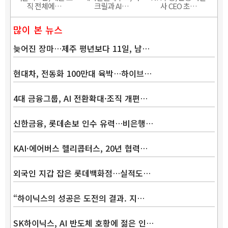
직 전체에…
크릴과 AI…
사 CEO 초…
많이 본 뉴스
늦어진 장마…제주 평년보다 11일, 남…
현대차, 전동화 100만대 육박…하이브…
4대 금융그룹, AI 전환확대·조직 개편…
신한금융, 롯데손보 인수 유력…비은행…
KAI·에어버스 헬리콥터스, 20년 협력…
외국인 지갑 잡은 롯데백화점…실적도…
“하이닉스의 성공은 도전의 결과. 지…
SK하이닉스, AI 반도체 호황에 젊은 인…