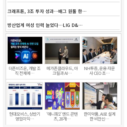
크래프톤, 3조 투자 성과…배그 원툴 한…
방산업계 여성 인력 늘었다…LIG D&…
더존비즈온, 개발 조
메가존클라우드, 아
NH투증, 운용·자문
직 전체에…
크릴과 AI…
사 CEO 초…
현대모비스, 상반기
‘애니팡2’ 엔드 콘텐
한미약품, AI로 설계
영업이익…
츠, 20개…
한 비만신…