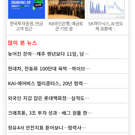
한국투자증권, 연금
KB국민은행, 예금토
SK하이닉스, AI 반도
고객 접근…
큰 기반 결…
체 호황에…
많이 본 뉴스
늦어진 장마…제주 평년보다 11일, 남…
현대차, 전동화 100만대 육박…하이브…
KAI·에어버스 헬리콥터스, 20년 협력…
외국인 지갑 잡은 롯데백화점…실적도…
크래프톤, 3조 투자 성과…배그 원툴 한…
정유4사 안전지표 뜯어보니…협력사…