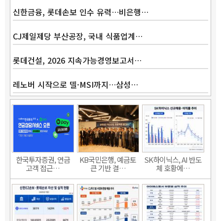
신한금융, 롯데손보 인수 유력…비은행…
CJ제일제당 부산공장, 국내 식품업계…
롯데건설, 2026 지속가능경영보고서…
레노버 시작으로 델·MSI까지…삼성…
한국투자증권, 연금
KB국민은행, 예금토
SK하이닉스, AI 반도
고객 접근…
큰 기반 결…
체 호황에…