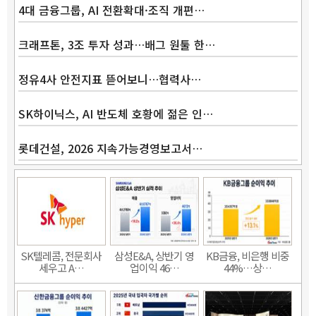
4대 금융그룹, AI 전환확대·조직 개편…
크래프톤, 3조 투자 성과…배그 원툴 한…
정유4사 안전지표 뜯어보니…협력사…
SK하이닉스, AI 반도체 호황에 젊은 인…
롯데건설, 2026 지속가능경영보고서…
SK텔레콤, 전문회사
삼성E&A, 상반기 영
KB금융, 비은행 비중
세우고 A…
업이익 46…
44%…상…