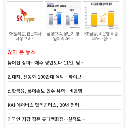
SK텔레콤, 전문회사
삼성E&A, 상반기 영
KB금융, 비은행 비중
세우고 A…
업이익 46…
44%…상…
많이 본 뉴스
늦어진 장마…제주 평년보다 11일, 남…
현대차, 전동화 100만대 육박…하이브…
신한금융, 롯데손보 인수 유력…비은행…
KAI·에어버스 헬리콥터스, 20년 협력…
외국인 지갑 잡은 롯데백화점…실적도…