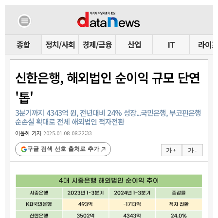
종합
정치/사회
경제/금융
산업
IT
라이
신한은행, 해외법인 순이익 규모 단연
'톱'
3분기까지 4343억 원, 전년대비 24% 성장...국민은행, 부코핀은행
순손실 확대로 전체 해외법인 적자전환
이윤혜 기자
2025.01.08 08:22:33
구글 검색 선호 출처로 추가
가 +
가 -