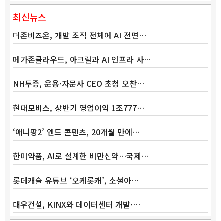
최신뉴스
더존비즈온, 개발 조직 전체에 AI 전면…
메가존클라우드, 아크릴과 AI 인프라 사…
NH투증, 운용·자문사 CEO 초청 오찬…
현대모비스, 상반기 영업이익 1조777…
‘애니팡2’ 엔드 콘텐츠, 20개월 만에…
Band
한미약품, AI로 설계한 비만신약…국제…
롯데캐슬 유튜브 ‘오케롯캐’, 소셜아…
대우건설, KINX와 데이터센터 개발·…