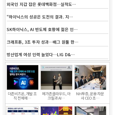
외국인 지갑 잡은 롯데백화점…실적도…
“하이닉스의 성공은 도전의 결과. 지…
SK하이닉스, AI 반도체 호황에 젊은 인…
크래프톤, 3조 투자 성과…배그 원툴 한…
방산업계 여성 인력 늘었다…LIG D&…
더존비즈온, 개발 조
메가존클라우드, 아
NH투증, 운용·자문
직 전체에…
크릴과 AI…
사 CEO 초…