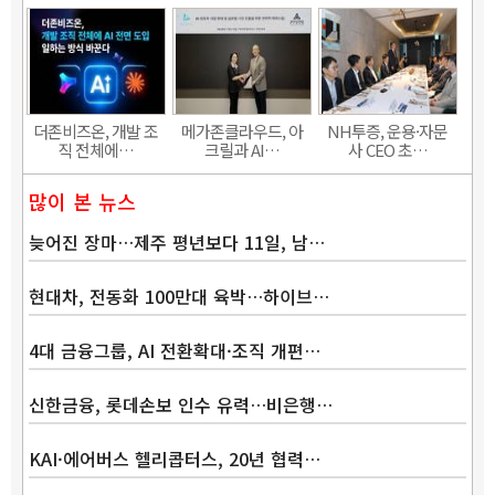
더존비즈온, 개발 조
메가존클라우드, 아
NH투증, 운용·자문
직 전체에…
크릴과 AI…
사 CEO 초…
많이 본 뉴스
늦어진 장마…제주 평년보다 11일, 남…
현대차, 전동화 100만대 육박…하이브…
4대 금융그룹, AI 전환확대·조직 개편…
신한금융, 롯데손보 인수 유력…비은행…
KAI·에어버스 헬리콥터스, 20년 협력…