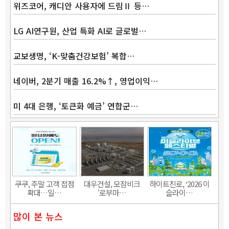
위즈코어, 캐디안 사용자에 드림Ⅱ 등…
LG AI연구원, 산업 특화 AI로 글로벌…
교보생명, ‘K-맞춤건강보험’ 복합…
네이버, 2분기 매출 16.2%↑, 영업이익…
미 4대 은행, ‘토큰화 예금’ 연합군…
Band
쿠쿠, 주말 고객 접점
대우건설, 모잠비크
하이트진로, ‘2026 이
확대…일…
‘로부마…
슬라이…
많이 본 뉴스