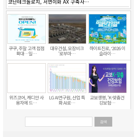
코난테크놀로지, 서연이화 AX 구축사…
쿠쿠, 주말 고객 접점
대우건설, 모잠비크
하이트진로, ‘2026 이
확대…일…
‘로부마…
슬라이…
위즈코어, 캐디안 사
LG AI연구원, 산업 특
교보생명, ‘K-맞춤건
용자에 드…
화 AI로…
강보험…
검색