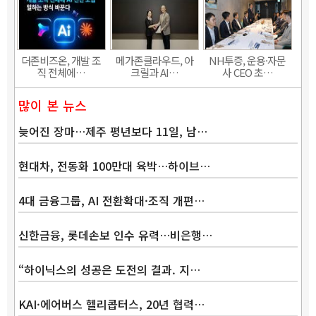
더존비즈온, 개발 조
메가존클라우드, 아
NH투증, 운용·자문
직 전체에…
크릴과 AI…
사 CEO 초…
많이 본 뉴스
늦어진 장마…제주 평년보다 11일, 남…
현대차, 전동화 100만대 육박…하이브…
4대 금융그룹, AI 전환확대·조직 개편…
신한금융, 롯데손보 인수 유력…비은행…
“하이닉스의 성공은 도전의 결과. 지…
KAI·에어버스 헬리콥터스, 20년 협력…