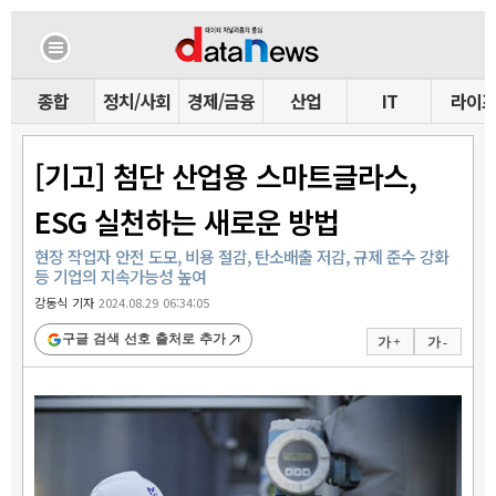
종합
정치/사회
경제/금융
산업
IT
라이
[기고] 첨단 산업용 스마트글라스,
ESG 실천하는 새로운 방법
현장 작업자 안전 도모, 비용 절감, 탄소배출 저감, 규제 준수 강화
등 기업의 지속가능성 높여
강동식 기자
2024.08.29 06:34:05
구글 검색 선호 출처로 추가
가 +
가 -