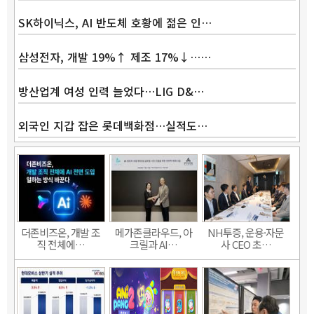
SK하이닉스, AI 반도체 호황에 젊은 인…
삼성전자, 개발 19%↑ 제조 17%↓……
방산업계 여성 인력 늘었다…LIG D&…
외국인 지갑 잡은 롯데백화점…실적도…
더존비즈온, 개발 조
메가존클라우드, 아
NH투증, 운용·자문
직 전체에…
크릴과 AI…
사 CEO 초…