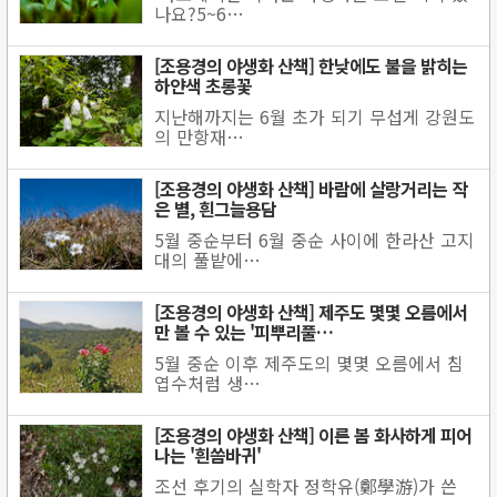
나요?5~6…
[조용경의 야생화 산책] 한낮에도 불을 밝히는
하얀색 초롱꽃
지난해까지는 6월 초가 되기 무섭게 강원도
의 만항재…
[조용경의 야생화 산책] 바람에 살랑거리는 작
은 별, 흰그늘용담
5월 중순부터 6월 중순 사이에 한라산 고지
대의 풀밭에…
[조용경의 야생화 산책] 제주도 몇몇 오름에서
만 볼 수 있는 '피뿌리풀…
5월 중순 이후 제주도의 몇몇 오름에서 침
엽수처럼 생…
[조용경의 야생화 산책] 이른 봄 화사하게 피어
나는 '흰씀바귀'
조선 후기의 실학자 정학유(鄭學游)가 쓴