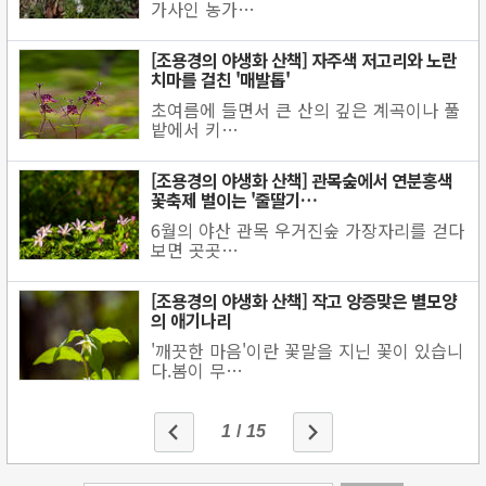
가사인 농가…
[조용경의 야생화 산책] 자주색 저고리와 노란
치마를 걸친 '매발톱'
초여름에 들면서 큰 산의 깊은 계곡이나 풀
밭에서 키…
[조용경의 야생화 산책] 관목숲에서 연분홍색
꽃축제 벌이는 '줄딸기…
6월의 야산 관목 우거진숲 가장자리를 걷다
보면 곳곳…
[조용경의 야생화 산책] 작고 앙증맞은 별모양
의 애기나리
'깨끗한 마음'이란 꽃말을 지닌 꽃이 있습니
다.봄이 무…
1
/
15