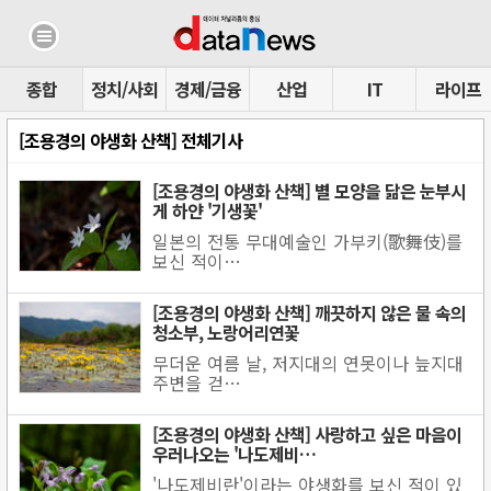
종합
정치/사회
경제/금융
산업
IT
라이프
[조용경의 야생화 산책] 전체기사
[조용경의 야생화 산책] 별 모양을 닮은 눈부시
게 하얀 '기생꽃'
일본의 전통 무대예술인 가부키(歌舞伎)를
보신 적이…
[조용경의 야생화 산책] 깨끗하지 않은 물 속의
청소부, 노랑어리연꽃
무더운 여름 날, 저지대의 연못이나 늪지대
주변을 걷…
[조용경의 야생화 산책] 사랑하고 싶은 마음이
우러나오는 '나도제비…
'나도제비란'이라는 야생화를 보신 적이 있