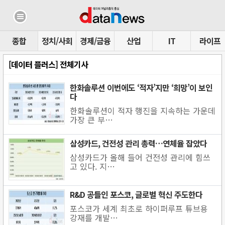
종합
정치/사회
경제/금융
산업
IT
라이프
[데이터 플러스] 전체기사
한화솔루션 이번에도 ‘적자’지만 ‘희망’이 보인
다
한화솔루션이 적자 행진을 지속하는 가운데
가장 큰 부…
삼성카드, 건전성 관리 총력…연체율 잡았다
삼성카드가 올해 들어 건전성 관리에 힘쓰
고 있다. 지…
R&D 공들인 포스코, 글로벌 혁신 주도한다
포스코가 세계 최초로 하이퍼루프 튜브용
강재를 개발…