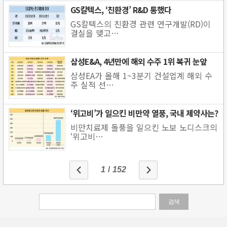
GS칼텍스, ‘친환경’ R&D 통했다
GS칼텍스의 친환경 관련 연구개발(RD)이
결실을 맺고…
삼성E&A, 4년만에 해외 수주 1위 복귀 눈앞
삼성EA가 올해 1~3분기 건설업계 해외 수
주 실적 선…
‘위고비’가 일으킨 비만약 열풍, 국내 제약사는?
비만치료제 돌풍을 일으킨 노보 노디스크의
‘위고비…
1
/
152
검색