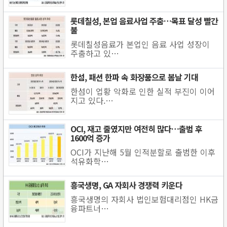
롯데칠성, 본업 음료사업 주춤…목표 달성 빨간
불
롯데칠성음료가 본업인 음료 사업 성장이
주춤하고 있…
한섬, 패션 한파 속 화장품으로 봄날 기대
한섬이 업황 악화로 인한 실적 부진이 이어
지고 있다.…
OCI, 재고 줄였지만 여전히 많다…출범 후
1600억 증가
OCI가 지난해 5월 인적분할로 출범한 이후
석유화학…
흥국생명, GA 자회사 경쟁력 키운다
흥국생명의 자회사 법인보험대리점인 HK금
융파트너…