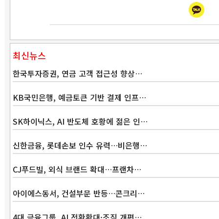
최신뉴스
한국투자증권, 연금 고객 접근성 향상…
KB국민은행, 예금토큰 기반 결제 인프…
SK하이닉스, AI 반도체 호황에 젊은 인…
신한금융, 롯데손보 인수 유력…비은행…
CJ푸드빌, 외식 브랜드 확대…프랜차…
아이에스동서, 건설부문 반등…콘크리…
4대 금융그룹, AI 전환확대·조직 개편…