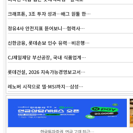
크래프톤, 3조 투자 성과…배그 원툴 한…
정유4사 안전지표 뜯어보니…협력사…
신한금융, 롯데손보 인수 유력…비은행…
CJ제일제당 부산공장, 국내 식품업계…
롯데건설, 2026 지속가능경영보고서…
레노버 시작으로 델·MSI까지…삼성…
한국투자증권, 연금 고객 접근…