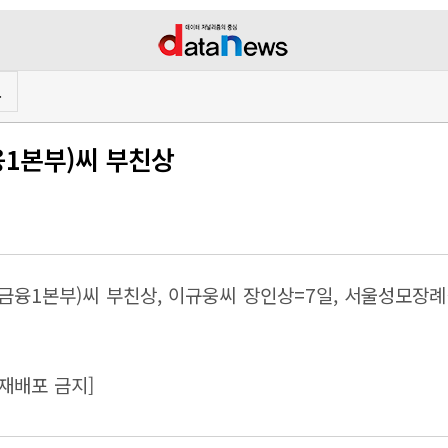
프
융1본부)씨 부친상
융1본부)씨 부친상, 이규웅씨 장인상=7일, 서울성모장례식
재배포 금지]