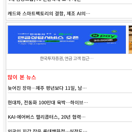
캐드와 스마트팩토리의 결합, 제조 AI의…
한국투자증권, 연금 고객 접근…
많이 본 뉴스
늦어진 장마…제주 평년보다 11일, 남…
현대차, 전동화 100만대 육박…하이브…
KAI·에어버스 헬리콥터스, 20년 협력…
외국인 지갑 잡은 롯데백화점…실적도…