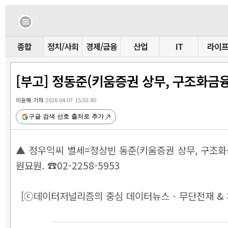
종합
정치/사회
경제/금융
산업
IT
라이
[부고] 정동준(키움증권 상무, 구조화금
이윤혜 기자
2026.04.07 15:02:40
구글 검색 선호 출처로 추가
▲ 정우익씨 별세=정상빈 동준(키움증권 상무, 구조화금
원묘원. ☎02-2258-5953
[ⓒ데이터저널리즘의 중심 데이터뉴스 - 무단전재 & 