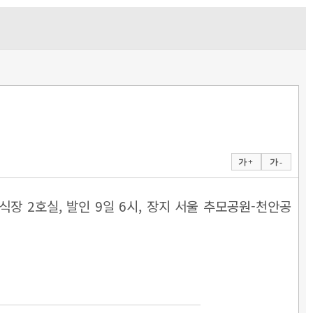
가 +
가 -
장 2호실, 발인 9일 6시, 장지 서울 추모공원-천안공