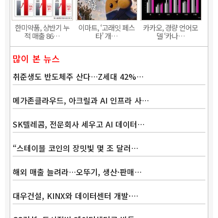
한미약품, 상반기 누
이마트, ‘고래잇 페스
카카오, 경량 언어모
적 매출 86…
타’ 개…
델 ‘카나…
많이 본 뉴스
취준생도 반도체주 산다…Z세대 42%…
메가존클라우드, 아크릴과 AI 인프라 사…
SK텔레콤, 전문회사 세우고 AI 데이터…
“스테이블 코인의 장밋빛 몇 조 달러…
해외 매출 늘려라…오뚜기, 생산·판매…
대우건설, KINX와 데이터센터 개발·…