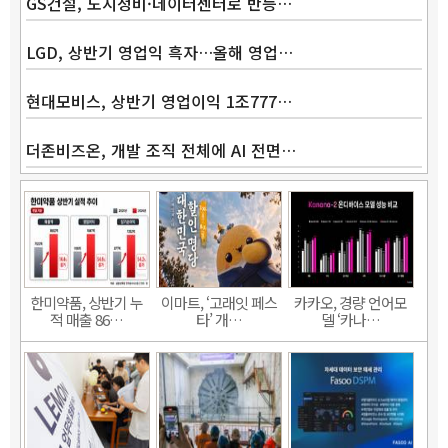
GS건설, 도시정비·데이터센터로 반등…
LGD, 상반기 영업익 흑자…올해 영업…
현대모비스, 상반기 영업이익 1조777…
더존비즈온, 개발 조직 전체에 AI 전면…
한미약품, 상반기 누
이마트, ‘고래잇 페스
카카오, 경량 언어모
적 매출 86…
타’ 개…
델 ‘카나…