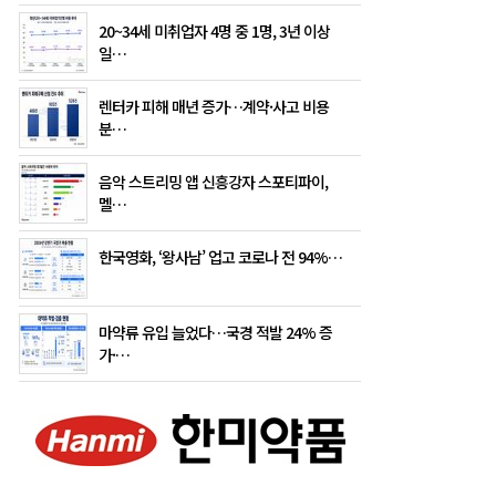
20~34세 미취업자 4명 중 1명, 3년 이상
일…
렌터카 피해 매년 증가…계약·사고 비용
분…
음악 스트리밍 앱 신흥강자 스포티파이,
멜…
한국영화, ‘왕사남’ 업고 코로나 전 94%…
마약류 유입 늘었다…국경 적발 24% 증
가·…