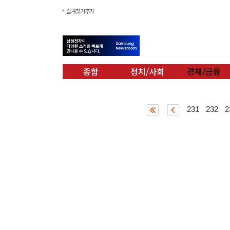
즐겨찾기추가
종합
정치/사회
경제/금융
231
232
2