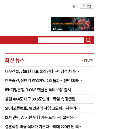
홈
|
최신 뉴스
대우건설, 김보현 대표 물러난다…이강석 차기…
한투증권, 상반기 영업이익 2조 돌파…전년 대비…
IBK기업은행, 'i-ONE 햇살론 특례보증' 출시
창원 40.4도·대구 39.6도인데…폭염 속 강행된…
SK에코플랜트, AI 인프라 사업 고도화…지속가…
DL이앤씨, AI 기반 위험 예측 도입…건설현장…
결혼식장 비용 식대가 가른다…최대 220만 원 격…